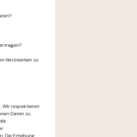
aten?
ertragen?
len Netzwerken zu
. Wir respektieren
genen Daten zu
die
er
n. Die Erhebung