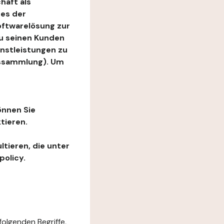
haft als
es der
Softwarelösung zur
zu seinen Kunden
enstleistungen zu
ngssammlung). Um
önnen Sie
tieren.
ltieren, die unter
policy.
folgenden Begriffe,