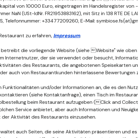
kapital von 10000 Euro, eingetragen im Handelsregister von -
mer NaN (USt-IdNr. FR21953883162), mit Sitz in 138 RTE DE 
 Telefonnummer: +33477209260, E-Mail: symbiose.fs{at}gma
Restaurant zu erfahren,
Impressum
.
 betreibt die vorliegende Website (siehe Website" wie oben d
dem Internetnutzer, der sie verwendet oder besucht, Informat
 Aktivitäten des Restaurants, die angebotenen Speisekarten 
 oder auch von Restaurantkunden hinterlassene Bewertungen 
 Funktionalitäten und/oder Informationen an, die es den Nutz
kontaktieren (siehe Kontaktanfrage), einen Tisch im Restauran
lbestellung beim Restaurant aufzugeben (Click and Collect")
olchen Service anbietet, aber auch Informationen und Neuigke
der Aktivität des Restaurants einzusehen.
waltet auch Seiten, die seine Aktivitäten präsentieren und es