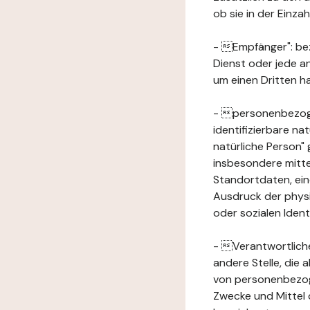
ob sie in der Einz
- Empfänger": beze
Dienst oder jede a
um einen Dritten ha
- personenbezogene
identifizierbare na
natürliche Person" g
insbesondere mitt
Standortdaten, ei
Ausdruck der physis
oder sozialen Ident
- Verantwortlicher
andere Stelle, die
von personenbezog
Zwecke und Mittel 