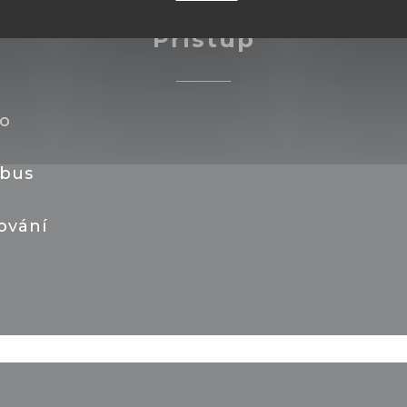
Přístup
o
bus
ování