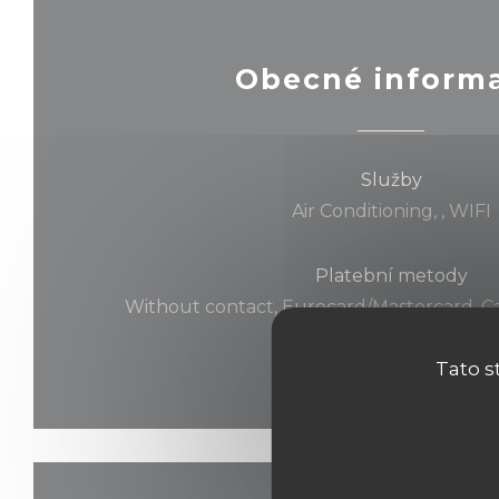
Obecné inform
Služby
Air Conditioning, , WIFI
Platební metody
Without contact, Eurocard/Mastercard, Ca
Express, Debit Card
Tato s