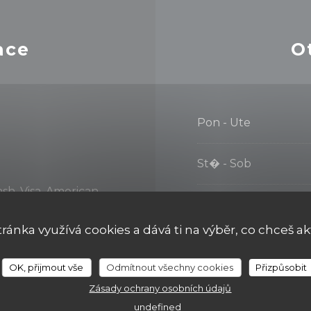
ace
O
Pon
-
Ute
St�
-
Sob
sh, Visa, American
Neděle
tránka využívá cookies a dává ti na výběr, co chceš ak
OK, přijmout vše
Odmítnout všechny cookies
Přizpůsobit
Zásady ochrany osobních údajů
undefined