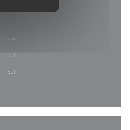
non
oui
oui