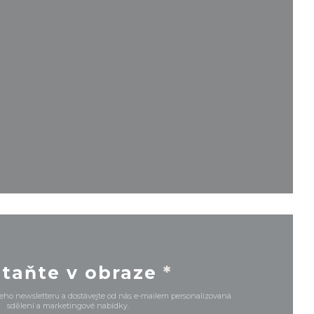
(otevře se v novém okně))
ém okně))
 v novém okně))
taňte v obraze
*
šeho newsletteru a dostávejte od nás e-mailem personalizovaná
sdělení a marketingové nabídky.