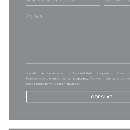
V souladu se zákonem o ochraně spotřebitele máte právo odmítnout ma
Robinsonově seznamu:
robinsonseznam.cz
. Pro více informací o zpraco
naše
zásady ochrany osobních údajů
.