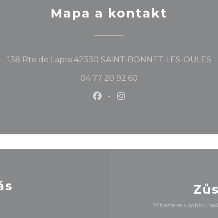
Mapa a kontakt
(
138 Rte de Lapra 42330 SAINT-BONNET-LES-OULES
04 77 20 92 60
Facebook ((otevře se v nov
Instagram ((otevře se
ás
Zůs
Přihlaste se k odběru na