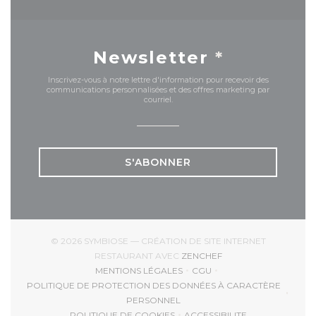
Newsletter
*
Inscrivez-vous à notre lettre d'information pour recevoir des
communications personnalisées et des offres marketing par
courriel.
S'ABONNER
© 2026 SYMBIOSE — CRÉATION DE SITE INTERNET
((OUVRE UNE NOUVEL
RESTAURANT AVEC
ZENCHEF
MENTIONS LÉGALES
CGU
((OUVRE UNE NOUVELLE FENÊTRE))
((OUVRE UNE NOUVELLE 
POLITIQUE DE PROTECTION DES DONNÉES À CARACTÈRE
((OUVRE UNE NOUVELLE FENÊTRE))
PERSONNEL
POLITIQUE DE COOKIES
ACCESSIBILITE