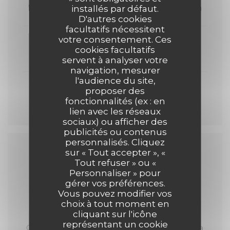
Fromages de nos régions, miel de saison
installés par défaut.
D'autres cookies
facultatifs nécessitent
votre consentement. Ces
Autour de la Myrtille fraîche, verveine,
cookies facultatifs
marrons, chantilly, gavottes
servent à analyser votre
navigation, mesurer
l'audience du site,
Chocolat Weiss en différentes texture
proposer des
fonctionnalités (ex : en
lien avec les réseaux
sociaux) ou afficher des
publicités ou contenus
personnalisés. Cliquez
sur « Tout accepter », «
Tout refuser » ou «
Menu Symbiose
Personnaliser » pour
gérer vos préférences.
Vous pouvez modifier vos
choix à tout moment en
cliquant sur l'icône
En 8 services, élaboré par les Chefs
représentant un cookie
Ce menu est servi pour l'ensemble de la