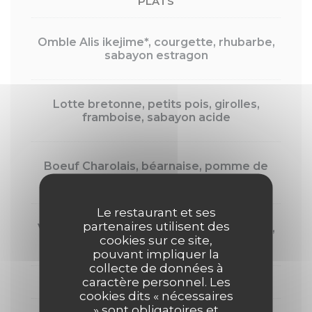
PLATS
Omble Alis ikejime*, courgette, rhubarbe,
sabayon estragon
Lotte bretonne, petits pois, girolles,
framboise, sabayon acide
Boeuf Charolais, béarnaise, pomme de
terre, courgette
Le restaurant et ses
partenaires utilisent des
Volaille de la ferme Poulèsine, aubergine,
cookies sur ce site,
cerise, jus corsé
pouvant impliquer la
collecte de données à
caractère personnel. Les
DESSERTS
cookies dits « nécessaires
» sont obligatoires et