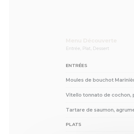
Menu Découverte
Entrée, Plat, Dessert
ENTRÉES
Moules de bouchot Marinièr
Vitello tonnato de cochon, p
Tartare de saumon, agrumes
PLATS