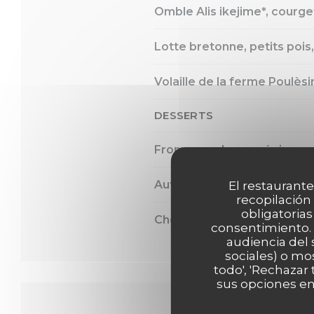
Omble Alis ikejime*, courg
Lotte bretonne, petits pois
Volaille de la ferme Poulèsi
DESSERTS
Fromages de nos régions, m
Autour des fruits rouges, s
El restaurante
recopilación
obligatorias
Chocolat Weiss en différen
consentimiento. 
audiencia del 
sociales) o mo
todo', 'Rechazar
sus opciones en