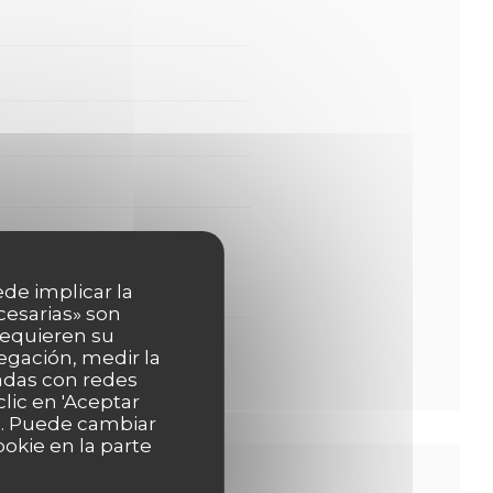
ede implicar la
cesarias» son
 requieren su
egación, medir la
nadas con redes
lic en 'Aceptar
as. Puede cambiar
okie en la parte