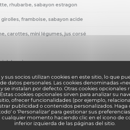
ette, rhubarbe, sabayon estragon
, girolles, framboise, sabayon acide
ne, carottes, mini légumes, jus corsé
iel de saison
ablé breton, vanille bourbon de madagascar, opaline
 y sus socios utilizan cookies en este sitio, lo que pu
 de datos personales. Las cookies denominadas «ne
 y se instalan por defecto. Otras cookies opcionales
tes texture
Estas cookies opcionales sirven para analizar su nav
sitio, ofrecer funcionalidades (por ejemplo, relacio
strar publicidad o contenidos personalizados. Haga c
 todo' o 'Personalizar' para gestionar sus preferenci
 cualquier momento haciendo clic en el icono de co
inferior izquierda de las páginas del sitio.