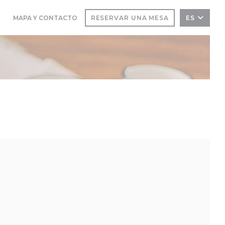
MAPA Y CONTACTO
RESERVAR UNA MESA
ES
((ABRE EN UNA NUEVA VENTANA))
((ABRE EN UNA NUEVA VENTANA))