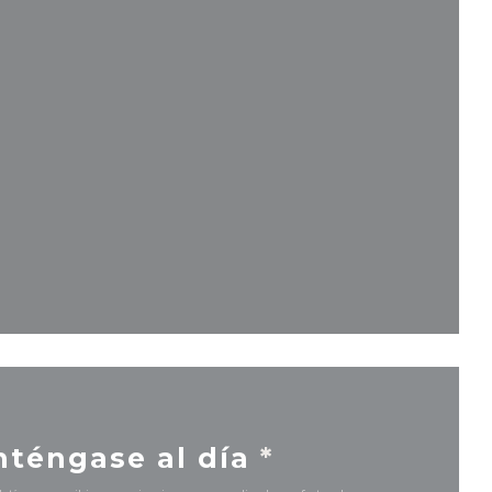
(abre en una nueva ventana))
eva ventana))
na nueva ventana))
téngase al día
*