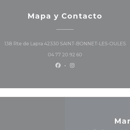
Mapa y Contacto
(
138 Rte de Lapra 42330 SAINT-BONNET-LES-OULES
04 77 20 92 60
Facebook ((abre en una nu
Instagram ((abre en u
Man